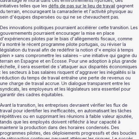
davantage le moral dans ces environnements hybrides, des 
initiatives telles que les 
défis de pas sur le lieu de travail
 gagnent 
du terrain, encourageant la camaraderie et l'activité physique au 
sein d'équipes dispersées ou qui ne se chevauchent pas.
Des innovations politiques pourraient accélérer cette transition. Les 
gouvernements pourraient encourager la mise en place 
d'expériences pilotes par le biais d'allègements fiscaux, comme 
l'a montré le récent programme pilote portugais, ou réviser la 
législation du travail afin de redéfinir la notion d'« emploi à temps 
plein » sans compromettre les salaires – une initiative qui gagne du 
terrain en Espagne et en Écosse. Pour une adoption à plus grande 
échelle, il sera essentiel de s'attaquer aux disparités économiques 
: les secteurs à bas salaires risquent d'aggraver les inégalités si la 
réduction du temps de travail entraîne une perte de revenus ou 
une charge de travail accrue. Un dialogue transparent entre les 
syndicats, les employeurs et les législateurs sera essentiel pour 
garantir des cadres équitables.
Avant la transition, les entreprises devraient vérifier les flux de 
travail pour identifier les inefficacités, en automatisant les tâches 
répétitives ou en supprimant les réunions à faible valeur ajoutée, 
tandis que les employés doivent réfléchir à leur capacité à 
maintenir la production dans des horaires condensés. Des 
programmes pilotes, des déploiements progressifs et des boucles 
de rétroaction continues peuvent atténuer les risques. Le succès 