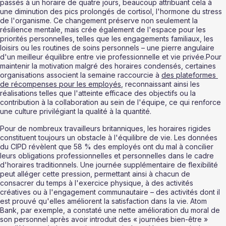
passés à un horaire de quatre jours, beaucoup attribuant cela à 
une diminution des pics prolongés de cortisol, l'hormone du stress 
de l'organisme. Ce changement préserve non seulement la 
résilience mentale, mais crée également de l'espace pour les 
priorités personnelles, telles que les engagements familiaux, les 
loisirs ou les routines de soins personnels – une pierre angulaire 
d'un meilleur équilibre entre vie professionnelle et vie privée.Pour 
maintenir la motivation malgré des horaires condensés, certaines 
organisations associent la semaine raccourcie à 
des plateformes 
de récompenses pour les employés
, reconnaissant ainsi les 
réalisations telles que l'atteinte efficace des objectifs ou la 
contribution à la collaboration au sein de l'équipe, ce qui renforce 
une culture privilégiant la qualité à la quantité.
Pour de nombreux travailleurs britanniques, les horaires rigides 
constituent toujours un obstacle à l'équilibre de vie. Les données 
du CIPD révèlent que 58 % des employés ont du mal à concilier 
leurs obligations professionnelles et personnelles dans le cadre 
d'horaires traditionnels. Une journée supplémentaire de flexibilité 
peut alléger cette pression, permettant ainsi à chacun de 
consacrer du temps à l'exercice physique, à des activités 
créatives ou à l'engagement communautaire – des activités dont il 
est prouvé qu'elles améliorent la satisfaction dans la vie. Atom 
Bank, par exemple, a constaté une nette amélioration du moral de 
son personnel après avoir introduit des « journées bien-être » 