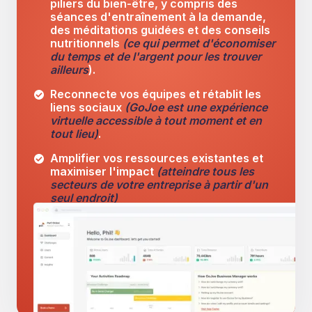
piliers du bien-être, y compris des
séances d'entraînement à la demande,
des méditations guidées et des conseils
nutritionnels
(ce qui permet d'économiser
du temps et de l'argent pour les trouver
ailleurs
).
Reconnecte vos équipes et rétablit les
liens sociaux
(GoJoe est une expérience
virtuelle accessible à tout moment et en
tout lieu)
.
Amplifier vos ressources existantes et
maximiser l'impact
(atteindre tous les
secteurs de votre entreprise à partir d'un
seul endroit)
Tous vos outils et ressources de bien-
être en un seul endroit grâce à notre
plateforme centralisée
(pas de
plateformes dispersées, de surcharge de
connexion, de faible engagement
).