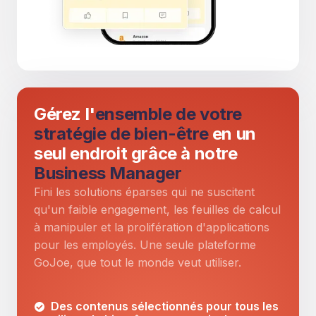
Gérez l'
ensemble de votre
stratégie de bien-être
en un
seul endroit grâce à notre
Business Manager
Fini les solutions éparses qui ne suscitent
qu'un faible engagement, les feuilles de calcul
à manipuler et la prolifération d'applications
pour les employés. Une seule plateforme
GoJoe, que tout le monde veut utiliser.
Des contenus sélectionnés pour tous les