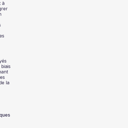
 à
grer
n
s
es
yés
biais
nant
les
de la
iques