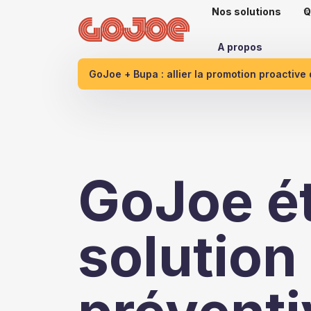
Nos solutions
Q
A propos
GoJoe + Bupa : allier la promotion proactive
GoJoe é
solution