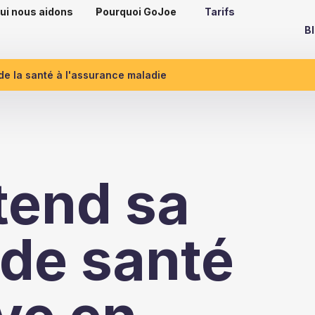
ui nous aidons
Pourquoi GoJoe
Tarifs
B
 de la santé à l'assurance maladie
tend sa
 de santé