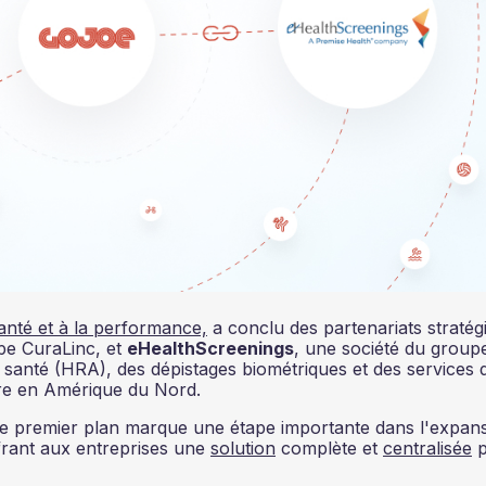
anté et à la performance,
a conclu des partenariats stratég
pe CuraLinc, et
eHealthScreenings
, une société du group
e santé (HRA), des dépistages biométriques et des services 
fre en Amérique du Nord.
s de premier plan marque une étape importante dans l'expan
frant aux entreprises une
solution
complète et
centralisée
p