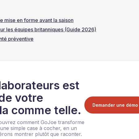
e mise en forme avant la saison
our les équipes britanniques (Guide 2026)
nté préventive
laborateurs est
 de votre
Demander une démo
-la comme telle.
écouvrez comment GoJoe transforme
u'une simple case à cocher, en un
érons montrer plutôt que raconter.