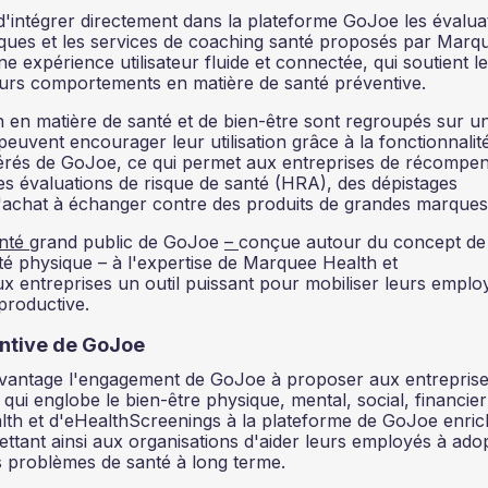
d'intégrer directement dans la plateforme GoJoe les évalua
riques et les services de coaching santé proposés par Marq
e expérience utilisateur fluide et connectée, qui soutient l
eurs comportements en matière de santé préventive.
 en matière de santé et de bien-être sont regroupés sur u
uvent encourager leur utilisation grâce à la fonctionnalit
rés de GoJoe, ce qui permet aux entreprises de récompe
s évaluations de risque de santé (HRA), des dépistages
d'achat à échanger contre des produits de grandes marque
anté
grand public de GoJoe
–
conçue autour du concept de 
ité physique – à l'expertise de Marquee Health et
x entreprises un outil puissant pour mobiliser leurs emplo
productive.
entive de GoJoe
vantage l'engagement de GoJoe à proposer aux entrepris
ui englobe le bien-être physique, mental, social, financier
lth et d'eHealthScreenings à la plateforme de GoJoe enrich
ettant ainsi aux organisations d'aider leurs employés à ado
es problèmes de santé à long terme.