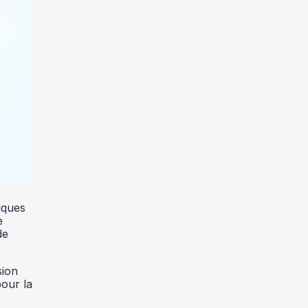
iques
e
de
sion
our la