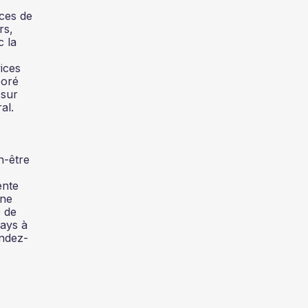
ices de
rs,
 la
ices
boré
 sur
al.
n-être
ente
une
é de
pays à
endez-