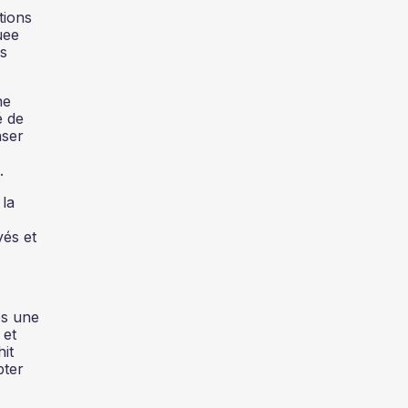
tions
uee
es
ne
é de
nser
s.
la
yés et
es une
 et
it
pter