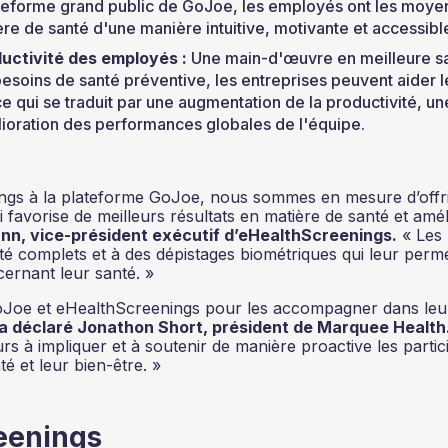
ateforme grand public de GoJoe, les employés ont les moye
ère de santé d'une manière intuitive, motivante et accessibl
ductivité des employés :
Une main-d'œuvre en meilleure s
esoins de santé préventive, les entreprises peuvent aider l
e qui se traduit par une augmentation de la productivité, un
ioration des performances globales de l'équipe.
nings à la plateforme GoJoe, nous sommes en mesure d’offr
i favorise de meilleurs résultats en matière de santé et amél
n, vice-président exécutif d’eHealthScreenings.
« Les
nté complets et à des dépistages biométriques qui leur perm
cernant leur santé. »
oJoe et eHealthScreenings pour les accompagner dans leu
a déclaré Jonathon Short, président de Marquee Health
s à impliquer et à soutenir de manière proactive les partic
é et leur bien-être. »
eenings