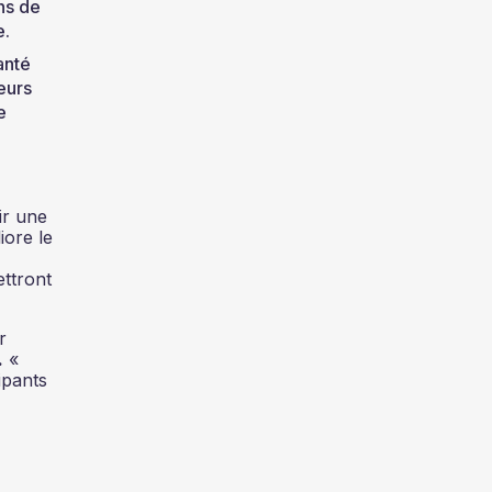
ns de
e.
anté
eurs
e
ir une
iore le
ettront
r
.
«
ipants