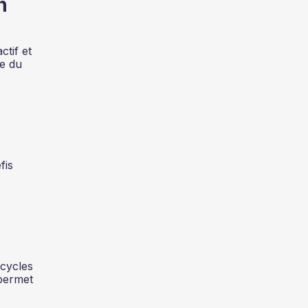
n
ctif et
ée du
fis
 cycles
 permet