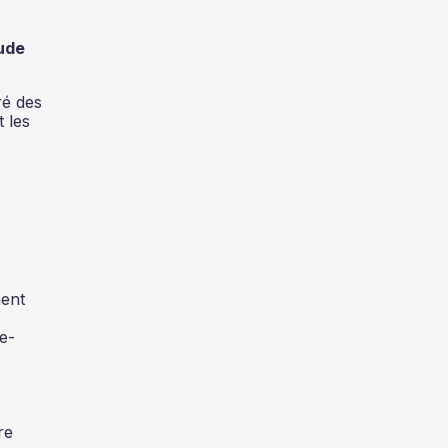
tude
ré des
t les
ment
e-
re