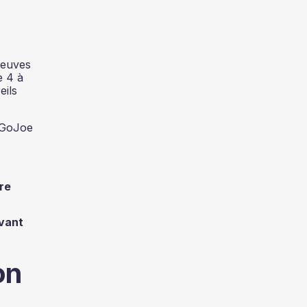
reuves
e 4 à
eils
e GoJoe
re
avant
on