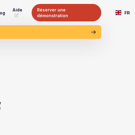
Aide
Réserver une
log
FR
démonstration
f