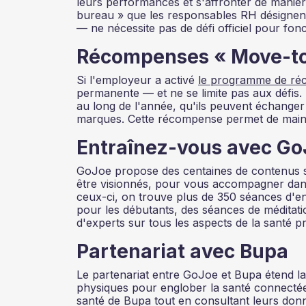
leurs performances et s'affronter de manièr
bureau » que les responsables RH désignent
— ne nécessite pas de défi officiel pour fo
Récompenses « Move-to-
Si l'employeur a activé
le programme de ré
permanente — et ne se limite pas aux défis.
au long de l'année, qu'ils peuvent échange
marques. Cette récompense permet de maint
Entraînez-vous avec G
GoJoe propose des centaines de contenus spé
être visionnés, pour vous accompagner dans
ceux-ci, on trouve plus de 350 séances d'e
pour les débutants, des séances de méditati
d'experts sur tous les aspects de la santé pré
Partenariat avec Bupa
Le partenariat entre GoJoe et Bupa étend la 
physiques pour englober la santé connecté
santé de Bupa tout en consultant leurs donné