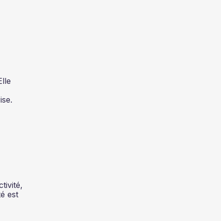
Elle
ise.
tivité,
é est