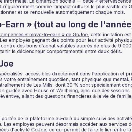
e informelle. La dimension sociale — cette « effervescence
 régulièrement comme l'impact culturel le plus visible de
nctionner et se renouvelle automatiquement chaque mois.
Earn » (tout au long de l'année
compenses « move-to-earn » de GoJoe
, cette incitation est
 Les employés gagnent des points pour leur activité physiqu
r contre des bons d'achat valables auprès de plus de 9 000
enir le déclencheur comportemental entre deux défis.
oJoe
cialisés, accessibles directement dans l'application et pr
 votre entraînement quotidien, tant physique que mental. 
ntraînement de Les Mills, dont 30 % sont spécialement con
on guidée avec House of Wellbeing, ainsi que des sessions
ventive, allant des questions financières à la vie de famille
portée de la plateforme au-delà du simple suivi des activit
e. Les employés peuvent désormais accéder aux services d
es d'activité GoJoe, ce qui permet de faire le lien entre la