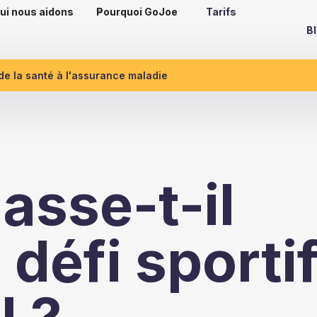
ui nous aidons
Pourquoi GoJoe
Tarifs
B
 de la santé à l'assurance maladie
asse-t-il
 défi sporti