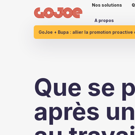
Nos solutions
Q
A propos
GoJoe + Bupa : allier la promotion proactive
Que se p
après un