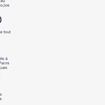
 au
 GoJoe
)
e tout
êts à
Parmi
çues
.
és
e