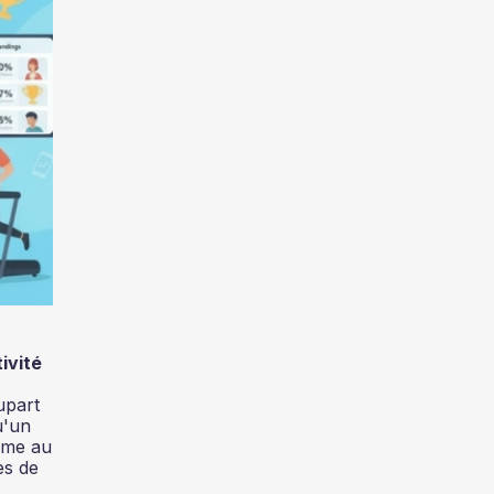
ivité
upart
u'un
isme au
es de