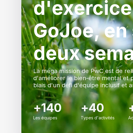
d'exercice
GoJoe, en
deux sema
La méga mission de PwC est de relie
d'améliorer le bien-être mental et 
biais d'un défi d'équipe inclusif et
+140
+40
Les équipes
Types d'activités
Ac