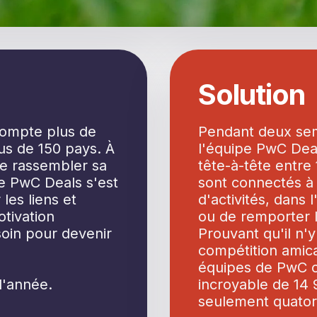
Solution
compte plus de
Pendant deux sem
us de 150 pays. À
l'équipe PwC Deal
de rassembler sa
tête-à-tête entre
e PwC Deals s'est
sont connectés à 
les liens et
d'activités, dans 
tivation
ou de remporter l
soin pour devenir
Prouvant qu'il n'y
compétition amica
équipes de PwC o
l'année.
incroyable de 14 9
seulement quator