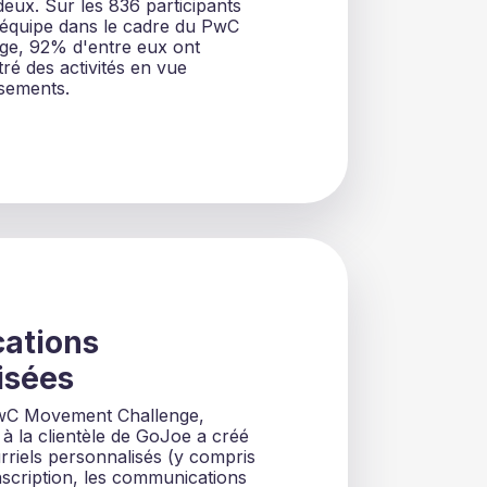
 deux. Sur les 836 participants
e équipe dans le cadre du PwC
e, 92% d'entre eux ont
ré des activités en vue
ssements.
ations
isées
PwC Movement Challenge,
 à la clientèle de GoJoe a créé
rriels personnalisés (y compris
inscription, les communications