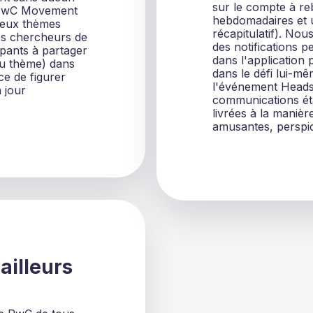
sur le compte à re
e PwC Movement
hebdomadaires et 
deux thèmes
récapitulatif). No
es chercheurs de
des notifications 
ipants à partager
dans l'application
du thème) dans
dans le défi lui-mê
ce de figurer
l'événement Headsp
 jour
communications ét
livrées à la manièr
amusantes, perspic
ailleurs