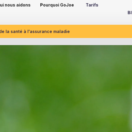
ui nous aidons
Pourquoi GoJoe
Tarifs
B
 de la santé à l'assurance maladie