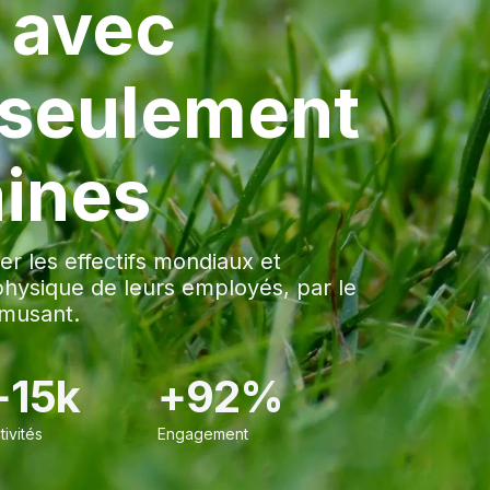
 avec
 seulement
ines
r les effectifs mondiaux et
physique de leurs employés, par le
 amusant.
+15k
+92%
tivités
Engagement