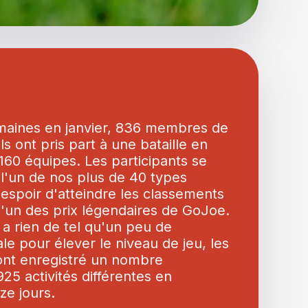
aines en janvier, 836 membres de
s ont pris part à une bataille en
 160 équipes. Les participants se
l'un de nos plus de 40 types
l'espoir d'atteindre les classements
'un des prix légendaires de GoJoe.
 a rien de tel qu'un peu de
le pour élever le niveau de jeu, les
nt enregistré un nombre
25 activités différentes en
ze jours.