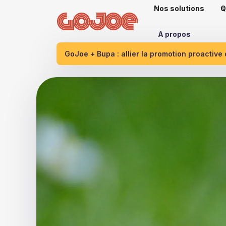
Nos solutions
Q
A propos
GoJoe + Bupa : allier la promotion proactive