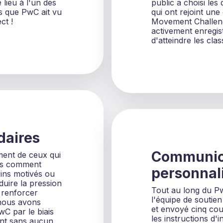
lieu à l'un des
public a choisi les
s que PwC ait vu
qui ont rejoint un
ct !
Movement Challeng
activement enregist
d'atteindre les cla
aires
Communic
ement de ceux qui
ais comment
personnal
ins motivés ou
duire la pression
Tout au long du 
 renforcer
l'équipe de soutien
 nous avons
et envoyé cinq cou
wC par le biais
les instructions d'
nt sans aucun