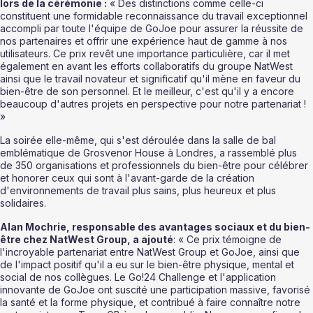
lors de la cérémonie :
 « Des distinctions comme celle-ci 
constituent une formidable reconnaissance du travail exceptionnel 
accompli par toute l'équipe de GoJoe pour assurer la réussite de 
nos partenaires et offrir une expérience haut de gamme à nos 
utilisateurs. Ce prix revêt une importance particulière, car il met 
également en avant les efforts collaboratifs du groupe NatWest 
ainsi que le travail novateur et significatif qu'il mène en faveur du 
bien-être de son personnel. Et le meilleur, c'est qu'il y a encore 
beaucoup d'autres projets en perspective pour notre partenariat ! 
»
La soirée elle-même, qui s'est déroulée dans la salle de bal 
emblématique de Grosvenor House à Londres, a rassemblé plus 
de 350 organisations et professionnels du bien-être pour célébrer 
et honorer ceux qui sont à l'avant-garde de la création 
d'environnements de travail plus sains, plus heureux et plus 
solidaires.
Alan Mochrie, responsable des avantages sociaux et du bien-
être chez NatWest Group, a ajouté
: « Ce prix témoigne de 
l'incroyable partenariat entre NatWest Group et GoJoe, ainsi que 
de l'impact positif qu'il a eu sur le bien-être physique, mental et 
social de nos collègues. Le Go!24 Challenge et l'application 
innovante de GoJoe ont suscité une participation massive, favorisé 
la santé et la forme physique, et contribué à faire connaître notre 