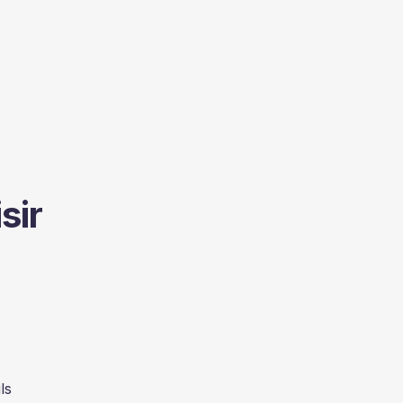
sir
ls