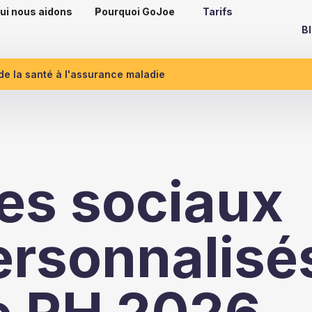
ui nous aidons
Pourquoi GoJoe
Tarifs
B
 de la santé à l'assurance maladie
es sociaux
ersonnalisé