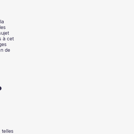
la
des
sujet
s à cet
ges
en de
?
telles