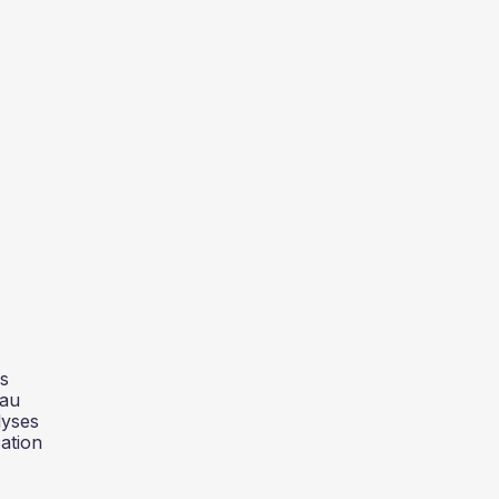
és
 au
lyses
ation