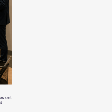
es ont
és