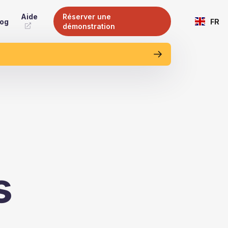
Aide
Réserver une
log
FR
démonstration
s