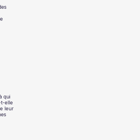
des
de
à qui
t-elle
e leur
nes