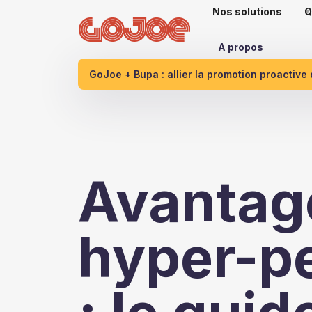
Nos solutions
Q
A propos
GoJoe + Bupa : allier la promotion proactive
Avantag
hyper-p