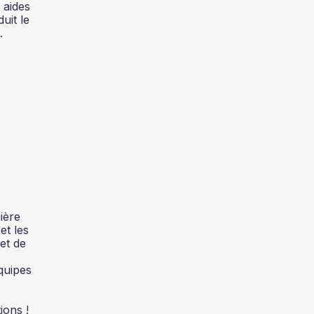
 aides
duit le
.
ière
et les
et de
quipes
ions !