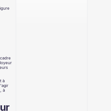
igure
 cadre
ployeur
yeurs
t à
'agir
, à
our