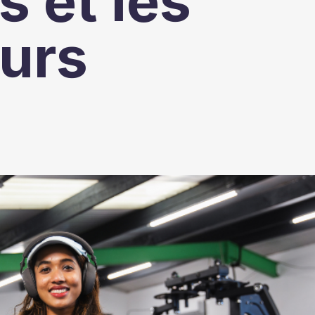
 et les
urs