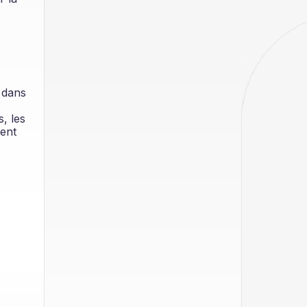
e dans
, les
ment