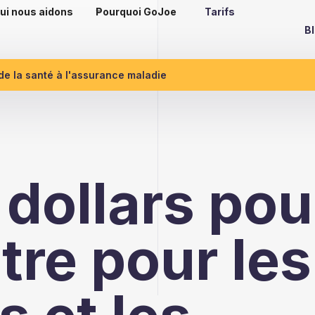
ui nous aidons
Pourquoi GoJoe
Tarifs
B
 de la santé à l'assurance maladie
 dollars pou
tre pour les