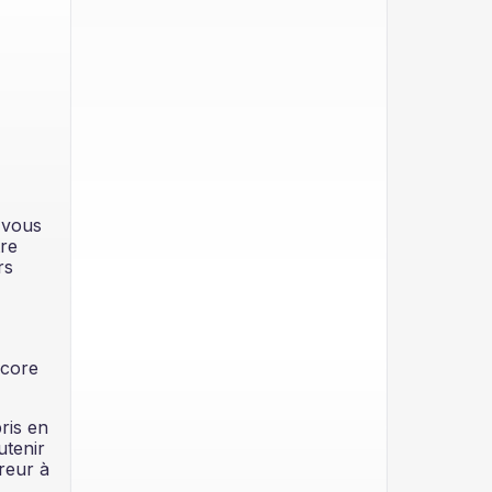
 vous
tre
rs
ncore
ris en
utenir
reur à