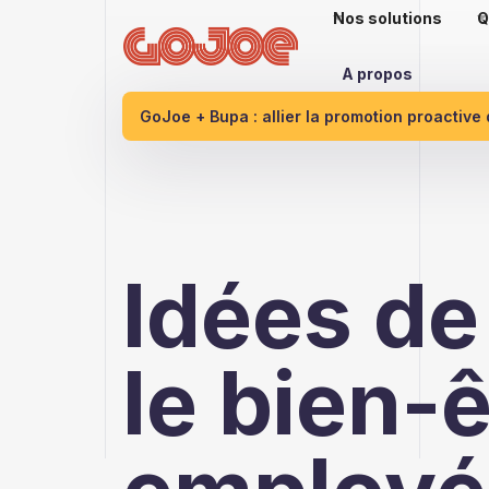
Nos solutions
Q
A propos
GoJoe + Bupa : allier la promotion proactive
Idées de
le bien-ê