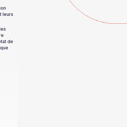
ion
 leurs
les
re
état de
s que