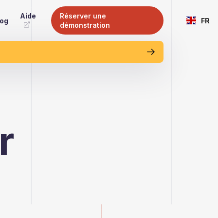
Aide
Réserver une
log
FR
démonstration
r