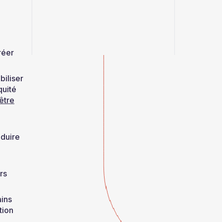
réer
biliser
quité
être
éduire
rs
ains
tion