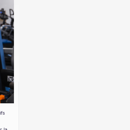
ifs
r la