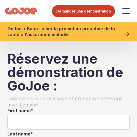
Demander une démonstration
GoJoe + Bupa : allier la promotion proactive de la
santé à l'assurance maladie
Réservez une
démonstration de
GoJoe :
Laissez-nous un message et prenez rendez-vous
avec l'équipe.
First name
*
Last name
*