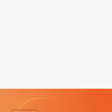
Maison du bien-être série
personnalisée
Soutien à la santé mentale
Visites mensuelles en
groupe