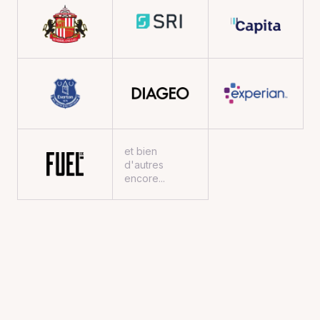
et bien
d'autres
encore...