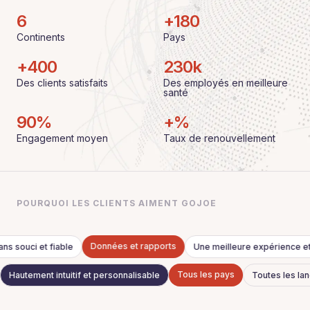
6
+
180
Continents
Pays
+
400
230
k
Des clients satisfaits
Des employés en meilleure
santé
90
%
+%
Engagement moyen
Taux de renouvellement
POURQUOI LES CLIENTS AIMENT GOJOE
Données et rapports
ans souci et fiable
Une meilleure expérience e
Tous les pays
Hautement intuitif et personnalisable
Toutes les la