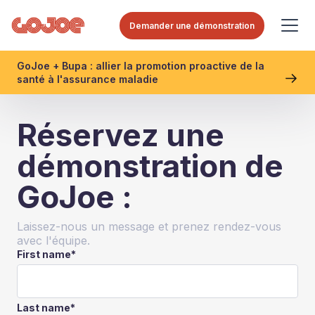
Demander une démonstration
GoJoe + Bupa : allier la promotion proactive de la
santé à l'assurance maladie
Réservez une
démonstration de
GoJoe :
Laissez-nous un message et prenez rendez-vous
avec l'équipe.
First name
*
Last name
*