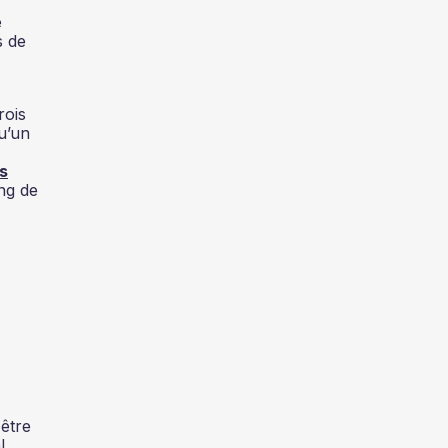
e
s de
rois
u’un
s
ng de
être
l,