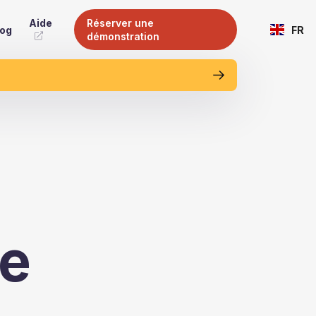
Aide
Réserver une
log
FR
démonstration
de