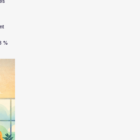
es
nt
23 %