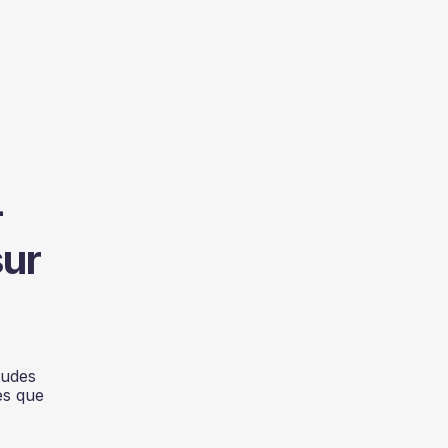
-
sur
tudes
es que