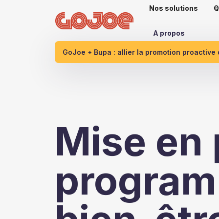
Nos solutions
Q
A propos
GoJoe + Bupa : allier la promotion proactive
Mise en 
program