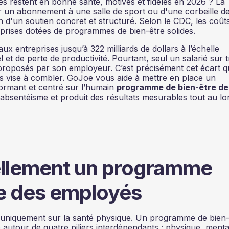
s restent en bonne santé, motivés et fidèles en 2026 ? La
r un abonnement à une salle de sport ou d'une corbeille d
n d'un soutien concret et structuré. Selon le CDC, les coût
eprises dotées de programmes de bien-être solides.
x entreprises jusqu’à 322 milliards de dollars à l’échelle
et de perte de productivité. Pourtant, seul un salarié sur t
à proposés par son employeur. C’est précisément cet écart q
 vise à combler. GoJoe vous aide à mettre en place un
rmant et centré sur l’humain
programme de bien-être de
'absentéisme et produit des résultats mesurables tout au lo
ellement un programme
re des employés
uniquement sur la santé physique. Un programme de bien-
 autour de quatre piliers interdépendants : physique, menta