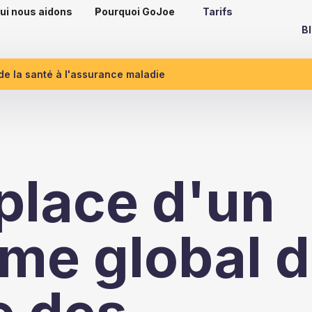
ui nous aidons
Pourquoi GoJoe
Tarifs
B
 de la santé à l'assurance maladie
place d'un
me global 