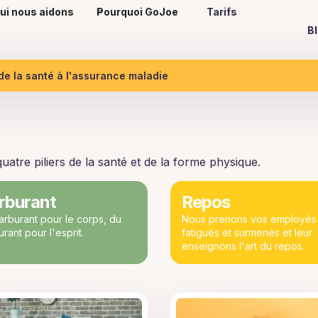
ui nous aidons
Pourquoi GoJoe
Tarifs
B
 de la santé à l'assurance maladie
atre piliers de la santé et de la forme physique.
rburant
Repos
arburant pour le corps, du
Nous prenons vos employés
rant pour l'esprit.
fatigués et surmenés et leur
enseignons l'art du repos.