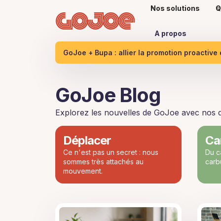
Nos solutions
Q
A propos
GoJoe + Bupa : allier la promotion proactive
GoJoe Blog
Explorez les nouvelles de GoJoe avec nos qu
Déplacer
Ca
Ce n'est pas un secret : nous
Du c
sommes très attachés au
carbu
mouvement.