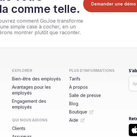
Demander une démo
-la comme telle.
écouvrez comment GoJoe transforme
u'une simple case à cocher, en un
érons montrer plutôt que raconter.
S'a
EXPLORER
PLUS D'INFORMATIONS
Bien-être des employés
Tarifs
Avantages pour les
A propos
employés
Salle de presse
Engagement des
Blog
employés
Boutique
Ret
Aide
QUI NOUS AIDONS
Clients
Assureurs