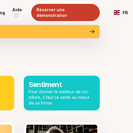
Aide
Réserver une
log
FR
démonstration
Sentiment
Pour donner le meilleur de soi-
même, il faut se sentir au mieux
de sa forme.